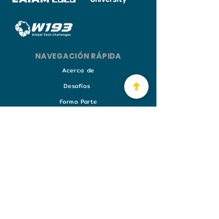
NAVEGACIÓN RÁPIDA
Acerca
de
De
safíos
Forma P
arte
Prensa
Noticias
Overviews
Registro
Contacto
CONTÁCTANOS
Av. Morelos Pte. #10