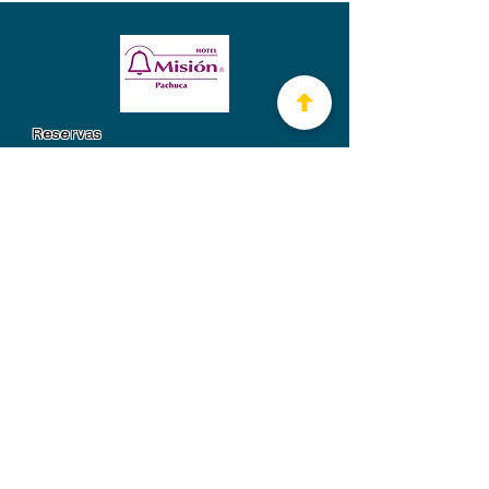
Reservas
771 289 5007
NAVEGACIÓN RÁPIDA
Acerca
de
De
safíos