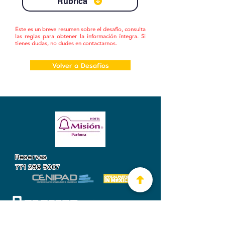
Rúbrica
Este es un breve resumen sobre el desafío, consulta
las reglas para obtener la información íntegra. Si
tienes dudas, no dudes en contactarnos.
Volver a Desafíos
Reservas
771 289 5007