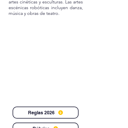
artes cinéticas y esculturas. Las artes
escénicas robóticas incluyen danza,
música y obras de teatro.
Categoría
s
Junior (9 -14
años)
Senior (15 – 19
años)
Máximo 5 miembros
Reglas 2026